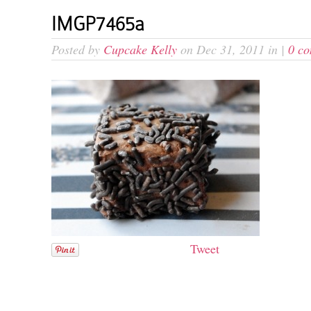
IMGP7465a
Posted by
Cupcake Kelly
on Dec 31, 2011 in |
0 c
Tweet