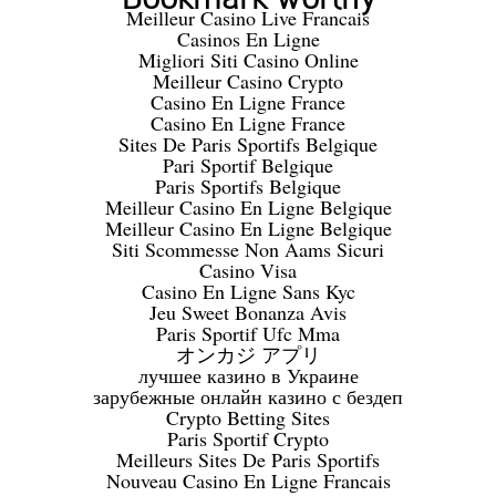
Meilleur Casino Live Francais
Casinos En Ligne
Migliori Siti Casino Online
Meilleur Casino Crypto
Casino En Ligne France
Casino En Ligne France
Sites De Paris Sportifs Belgique
Pari Sportif Belgique
Paris Sportifs Belgique
Meilleur Casino En Ligne Belgique
Meilleur Casino En Ligne Belgique
Siti Scommesse Non Aams Sicuri
Casino Visa
Casino En Ligne Sans Kyc
Jeu Sweet Bonanza Avis
Paris Sportif Ufc Mma
オンカジ アプリ
лучшее казино в Украине
зарубежные онлайн казино с бездеп
Crypto Betting Sites
Paris Sportif Crypto
Meilleurs Sites De Paris Sportifs
Nouveau Casino En Ligne Francais