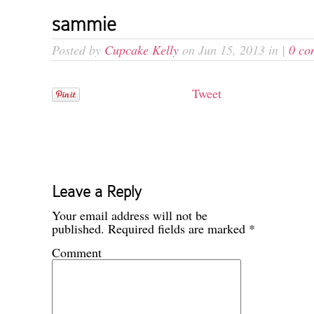
sammie
Posted by
Cupcake Kelly
on Jun 15, 2013 in |
0 co
Tweet
Leave a Reply
Your email address will not be
published.
Required fields are marked
*
Comment