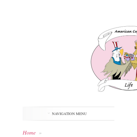
NAVIGATION MENU
Home
»