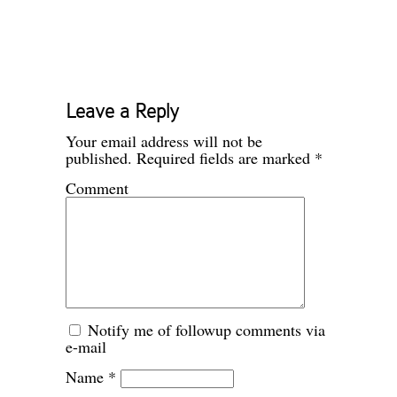
Leave a Reply
Your email address will not be
published.
Required fields are marked
*
Comment
Notify me of followup comments via
e-mail
Name
*