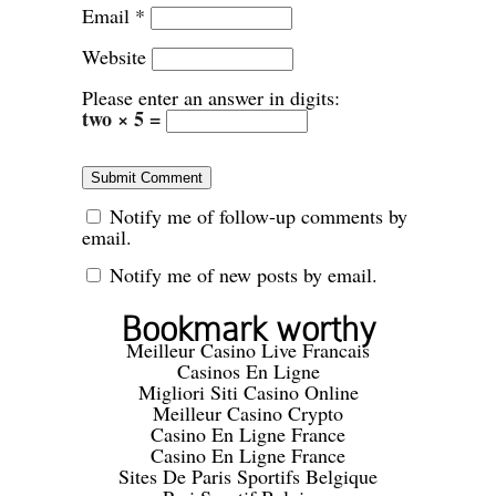
Email
*
Website
Please enter an answer in digits:
two × 5 =
Notify me of follow-up comments by
email.
Notify me of new posts by email.
Bookmark worthy
Meilleur Casino Live Francais
Casinos En Ligne
Migliori Siti Casino Online
Meilleur Casino Crypto
Casino En Ligne France
Casino En Ligne France
Sites De Paris Sportifs Belgique