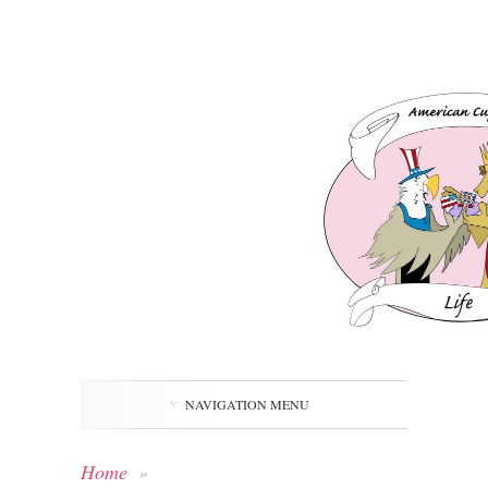
NAVIGATION MENU
Home
»