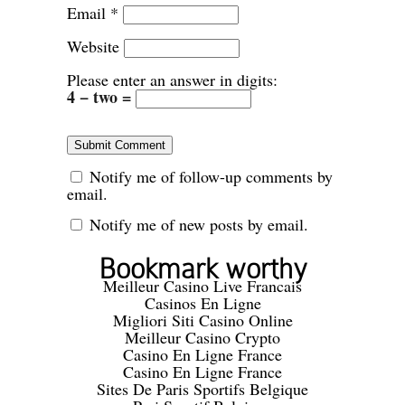
Email
*
Website
Please enter an answer in digits:
4 − two =
Notify me of follow-up comments by
email.
Notify me of new posts by email.
Bookmark worthy
Meilleur Casino Live Francais
Casinos En Ligne
Migliori Siti Casino Online
Meilleur Casino Crypto
Casino En Ligne France
Casino En Ligne France
Sites De Paris Sportifs Belgique