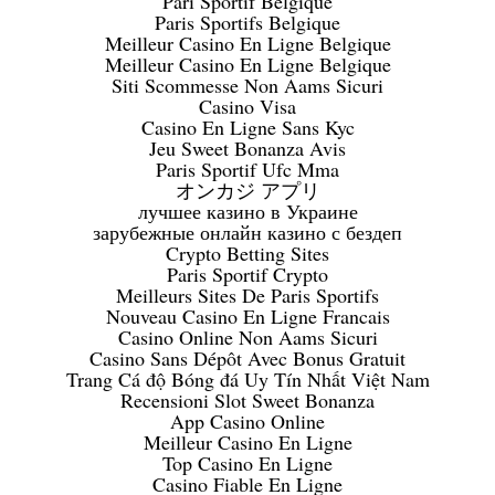
Pari Sportif Belgique
Paris Sportifs Belgique
Meilleur Casino En Ligne Belgique
Meilleur Casino En Ligne Belgique
Siti Scommesse Non Aams Sicuri
Casino Visa
Casino En Ligne Sans Kyc
Jeu Sweet Bonanza Avis
Paris Sportif Ufc Mma
オンカジ アプリ
лучшее казино в Украине
зарубежные онлайн казино с бездеп
Crypto Betting Sites
Paris Sportif Crypto
Meilleurs Sites De Paris Sportifs
Nouveau Casino En Ligne Francais
Casino Online Non Aams Sicuri
Casino Sans Dépôt Avec Bonus Gratuit
Trang Cá độ Bóng đá Uy Tín Nhất Việt Nam
Recensioni Slot Sweet Bonanza
App Casino Online
Meilleur Casino En Ligne
Top Casino En Ligne
Casino Fiable En Ligne