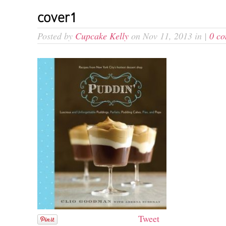
cover1
Posted by
Cupcake Kelly
on Nov 11, 2013 in |
0 c
Tweet