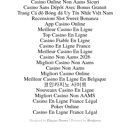
Casino Online Non Aams Sicuri
Casino Sans Dépôt Avec Bonus Gratuit
Trang Cá độ Bóng đá Uy Tín Nhất Việt Nam
Recensioni Slot Sweet Bonanza
App Casino Online
Meilleur Casino En Ligne
Top Casino En Ligne
Casino Fiable En Ligne
Casino En Ligne France
Meilleur Casino En Ligne
Casino Non Aams 2026
Migliori Casino Non Aams
Casino Non Aams
Migliori Casino Online
Meilleur Casino En Ligne En Belgique
코인카지노 사이트
Nouveaux Casino En Ligne
Migliori Casino Non AAMS
Casino En Ligne France Légal
Poker Online
Casino En Ligne France Légal
Designed by
Elegant Themes
| Powered by
Wordpress