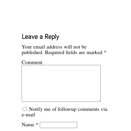
Leave a Reply
Your email address will not be
published.
Required fields are marked
*
Comment
Notify me of followup comments via
e-mail
Name
*