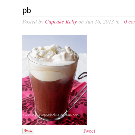
pb
Posted by
Cupcake Kelly
on Jun 16, 2013 in |
0 co
Tweet