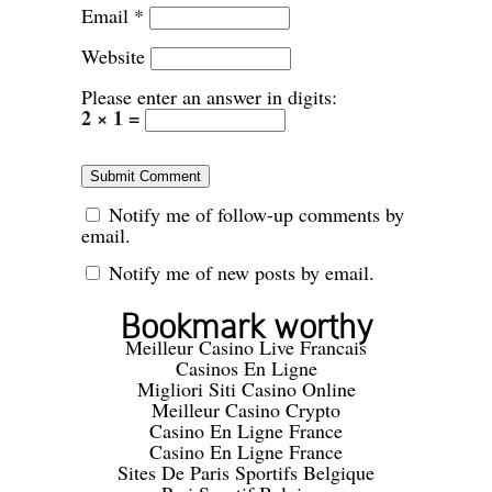
Email
*
Website
Please enter an answer in digits:
2 × 1 =
Notify me of follow-up comments by
email.
Notify me of new posts by email.
Bookmark worthy
Meilleur Casino Live Francais
Casinos En Ligne
Migliori Siti Casino Online
Meilleur Casino Crypto
Casino En Ligne France
Casino En Ligne France
Sites De Paris Sportifs Belgique