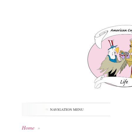
NAVIGATION MENU
Home
»