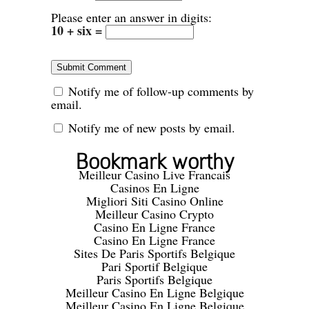
Please enter an answer in digits:
10 + six =
Notify me of follow-up comments by
email.
Notify me of new posts by email.
Bookmark worthy
Meilleur Casino Live Francais
Casinos En Ligne
Migliori Siti Casino Online
Meilleur Casino Crypto
Casino En Ligne France
Casino En Ligne France
Sites De Paris Sportifs Belgique
Pari Sportif Belgique
Paris Sportifs Belgique
Meilleur Casino En Ligne Belgique
Meilleur Casino En Ligne Belgique