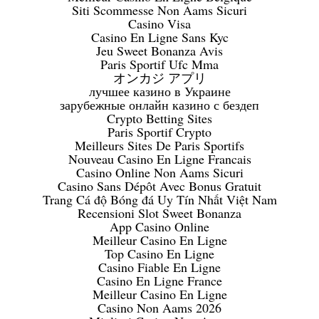
Siti Scommesse Non Aams Sicuri
Casino Visa
Casino En Ligne Sans Kyc
Jeu Sweet Bonanza Avis
Paris Sportif Ufc Mma
オンカジ アプリ
лучшее казино в Украине
зарубежные онлайн казино с бездеп
Crypto Betting Sites
Paris Sportif Crypto
Meilleurs Sites De Paris Sportifs
Nouveau Casino En Ligne Francais
Casino Online Non Aams Sicuri
Casino Sans Dépôt Avec Bonus Gratuit
Trang Cá độ Bóng đá Uy Tín Nhất Việt Nam
Recensioni Slot Sweet Bonanza
App Casino Online
Meilleur Casino En Ligne
Top Casino En Ligne
Casino Fiable En Ligne
Casino En Ligne France
Meilleur Casino En Ligne
Casino Non Aams 2026