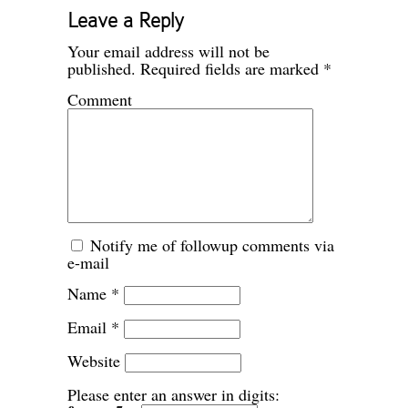
Leave a Reply
Your email address will not be
published.
Required fields are marked
*
Comment
Notify me of followup comments via
e-mail
Name
*
Email
*
Website
Please enter an answer in digits: