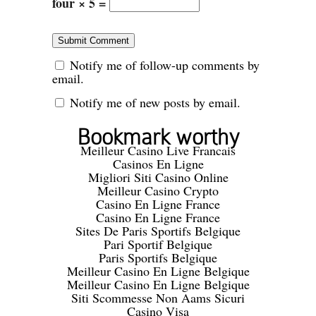
four × 5 =
Notify me of follow-up comments by
email.
Notify me of new posts by email.
Bookmark worthy
Meilleur Casino Live Francais
Casinos En Ligne
Migliori Siti Casino Online
Meilleur Casino Crypto
Casino En Ligne France
Casino En Ligne France
Sites De Paris Sportifs Belgique
Pari Sportif Belgique
Paris Sportifs Belgique
Meilleur Casino En Ligne Belgique
Meilleur Casino En Ligne Belgique
Siti Scommesse Non Aams Sicuri
Casino Visa