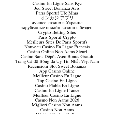
Casino En Ligne Sans Kyc
Jeu Sweet Bonanza Avis
Paris Sportif Ufc Mma
オンカジ アプリ
лучшее казино в Украине
зарубежные онлайн казино с бездеп
Crypto Betting Sites
Paris Sportif Crypto
Meilleurs Sites De Paris Sportifs
Nouveau Casino En Ligne Francais
Casino Online Non Aams Sicuri
Casino Sans Dépôt Avec Bonus Gratuit
Trang Cá độ Bóng đá Uy Tín Nhất Việt Nam
Recensioni Slot Sweet Bonanza
App Casino Online
Meilleur Casino En Ligne
Top Casino En Ligne
Casino Fiable En Ligne
Casino En Ligne France
Meilleur Casino En Ligne
Casino Non Aams 2026
Migliori Casino Non Aams
Casino Non Aams