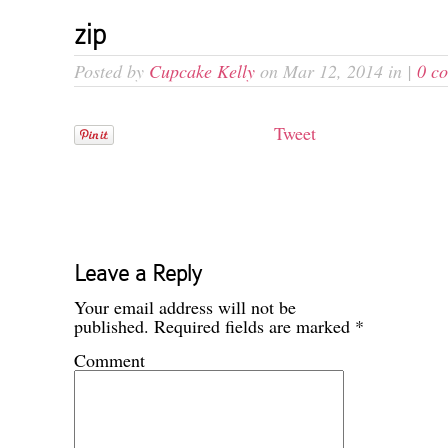
zip
Posted by
Cupcake Kelly
on Mar 12, 2014 in |
0 c
Tweet
Leave a Reply
Your email address will not be
published.
Required fields are marked
*
Comment