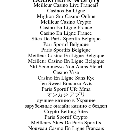
Meilleur Casino Live Francais
Casinos En Ligne
Migliori Siti Casino Online
Meilleur Casino Crypto
Casino En Ligne France
Casino En Ligne France
Sites De Paris Sportifs Belgique
Pari Sportif Belgique
Paris Sportifs Belgique
Meilleur Casino En Ligne Belgique
Meilleur Casino En Ligne Belgique
Siti Scommesse Non Aams Sicuri
Casino Visa
Casino En Ligne Sans Kyc
Jeu Sweet Bonanza Avis
Paris Sportif Ufc Mma
オンカジ アプリ
лучшее казино в Украине
зарубежные онлайн казино с бездеп
Crypto Betting Sites
Paris Sportif Crypto
Meilleurs Sites De Paris Sportifs
Nouveau Casino En Ligne Francais