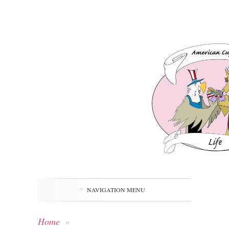
NAVIGATION MENU
Home
»