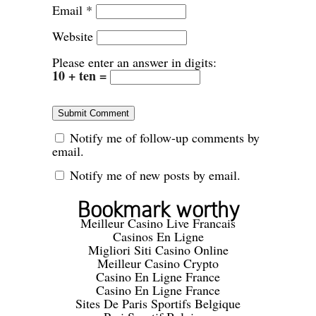
Email
*
Website
Please enter an answer in digits:
10 + ten =
Notify me of follow-up comments by
email.
Notify me of new posts by email.
Bookmark worthy
Meilleur Casino Live Francais
Casinos En Ligne
Migliori Siti Casino Online
Meilleur Casino Crypto
Casino En Ligne France
Casino En Ligne France
Sites De Paris Sportifs Belgique