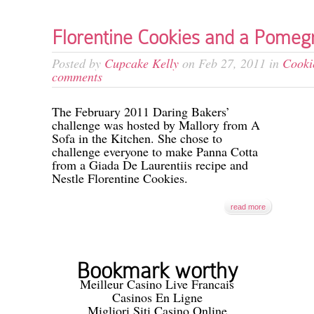
Florentine Cookies and a Pomeg
Posted by
Cupcake Kelly
on Feb 27, 2011 in
Cooki
comments
-
The February 2011 Daring Bakers’
challenge was hosted by Mallory from A
Sofa in the Kitchen. She chose to
challenge everyone to make Panna Cotta
from a Giada De Laurentiis recipe and
Nestle Florentine Cookies.
read more
Bookmark worthy
Meilleur Casino Live Francais
Casinos En Ligne
Migliori Siti Casino Online