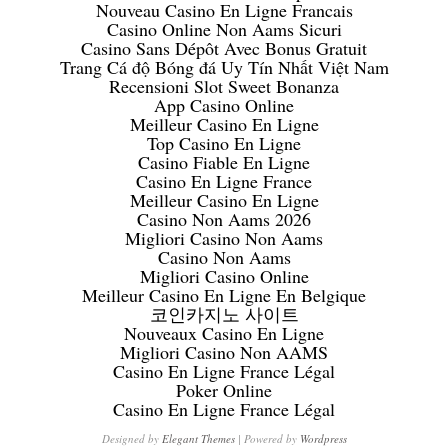
Nouveau Casino En Ligne Francais
Casino Online Non Aams Sicuri
Casino Sans Dépôt Avec Bonus Gratuit
Trang Cá độ Bóng đá Uy Tín Nhất Việt Nam
Recensioni Slot Sweet Bonanza
App Casino Online
Meilleur Casino En Ligne
Top Casino En Ligne
Casino Fiable En Ligne
Casino En Ligne France
Meilleur Casino En Ligne
Casino Non Aams 2026
Migliori Casino Non Aams
Casino Non Aams
Migliori Casino Online
Meilleur Casino En Ligne En Belgique
코인카지노 사이트
Nouveaux Casino En Ligne
Migliori Casino Non AAMS
Casino En Ligne France Légal
Poker Online
Casino En Ligne France Légal
Designed by
Elegant Themes
| Powered by
Wordpress